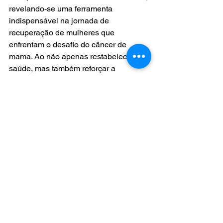
revelando-se uma ferramenta 
indispensável na jornada de 
recuperação de mulheres que 
enfrentam o desafio do câncer de 
mama. Ao não apenas restabelecer a 
saúde, mas também reforçar a 
autoestima e reavivar a esperança, 
essas técnicas representam um passo 
crucial rumo à integralidade e ao bem-
estar das pacientes. Atualmente, 
orgulhamo-nos de registrar uma das 
mais elevadas taxas de reconstrução, 
refletindo nosso comprometimento em 
oferecer soluções abrangentes. Além 
disso, disponibilizamos técnicas de 
reparação em todos os níveis, 
garantindo que cada paciente receba 
uma abordagem personalizada que 