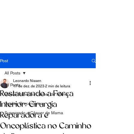
Post
All Posts
Leonardo Nissen
All Posts
17 de dez. de 2023
2 min de leitura
Restaurando a Força
Desvendando o Câncer de Mama
Interior: Cirurgia
Lesões Precursoras
Superando o Câncer de Mama
Reparadora e
Oncoplástica no Caminho